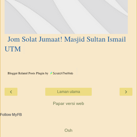
Jom Solat Jumaat! Masjid Sultan Ismail
UTM
Blogger Related Posts Plugin by
‹
›
Laman utama
Papar versi web
Follow MyFB
Osh