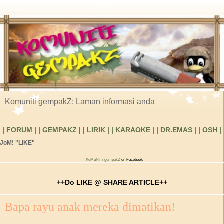
Komuniti gempakZ: Laman informasi anda
| FORUM |
| GEMPAKZ |
| LIRIK |
| KARAOKE |
| DR.EMAS |
| OSH |
JoM! "LIKE"
KoMuNiTi gempakZ
on Facebook
++Do LIKE @ SHARE ARTICLE++
Bapa rayu anak mereka dimatikan!