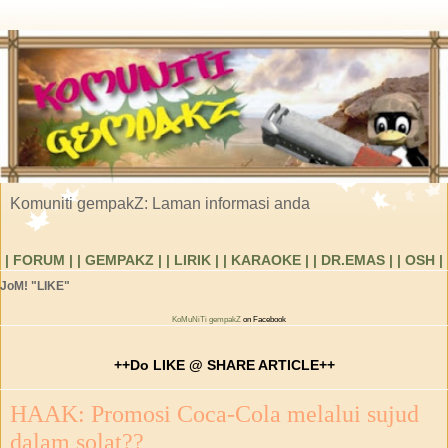
Komuniti gempakZ: Laman informasi anda
| FORUM |
| GEMPAKZ |
| LIRIK |
| KARAOKE |
| DR.EMAS |
| OSH |
JoM! "LIKE"
KoMuNiTi gempakZ
on Facebook
++Do LIKE @ SHARE ARTICLE++
HAAK: Promosi Coca-Cola melalui sujud
dalam solat??