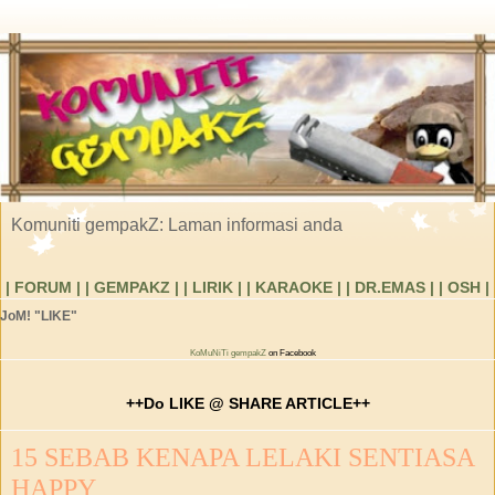
Komuniti gempakZ: Laman informasi anda
| FORUM |
| GEMPAKZ |
| LIRIK |
| KARAOKE |
| DR.EMAS |
| OSH |
JoM! "LIKE"
KoMuNiTi gempakZ
on Facebook
++Do LIKE @ SHARE ARTICLE++
15 SEBAB KENAPA LELAKI SENTIASA
HAPPY