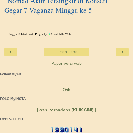
Nomad Akur Tersingkir di Konsert
Gegar 7 Vaganza Minggu ke 5
Blogger Related Posts Plugin by
‹
›
Laman utama
Papar versi web
Follow MyFB
Osh
FOLO MyINSTA
| osh_tornadoss (KLIK SINI) |
OVERALL HIT