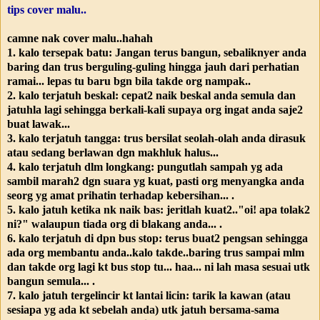
tips cover malu..
camne nak cover malu..hahah
1. kalo tersepak batu: Jangan terus bangun, sebaliknyer anda
baring dan trus berguling-guling hingga jauh dari perhatian
ramai... lepas tu baru bgn bila takde org nampak..
2. kalo terjatuh beskal: cepat2 naik beskal anda semula dan
jatuhla lagi sehingga berkali-kali supaya org ingat anda saje2
buat lawak...
3. kalo terjatuh tangga: trus bersilat seolah-olah anda dirasuk
atau sedang berlawan dgn makhluk halus...
4. kalo terjatuh dlm longkang: pungutlah sampah yg ada
sambil marah2 dgn suara yg kuat, pasti org menyangka anda
seorg yg amat prihatin terhadap kebersihan... .
5. kalo jatuh ketika nk naik bas: jeritlah kuat2.."oi! apa tolak2
ni?" walaupun tiada org di blakang anda... .
6. kalo terjatuh di dpn bus stop: terus buat2 pengsan sehingga
ada org membantu anda..kalo takde..baring trus sampai mlm
dan takde org lagi kt bus stop tu... haa... ni lah masa sesuai utk
bangun semula... .
7. kalo jatuh tergelincir kt lantai licin: tarik la kawan (atau
sesiapa yg ada kt sebelah anda) utk jatuh bersama-sama