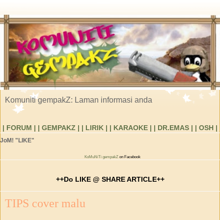
Komuniti gempakZ: Laman informasi anda
| FORUM |
| GEMPAKZ |
| LIRIK |
| KARAOKE |
| DR.EMAS |
| OSH |
JoM! "LIKE"
KoMuNiTi gempakZ
on Facebook
++Do LIKE @ SHARE ARTICLE++
TIPS cover malu