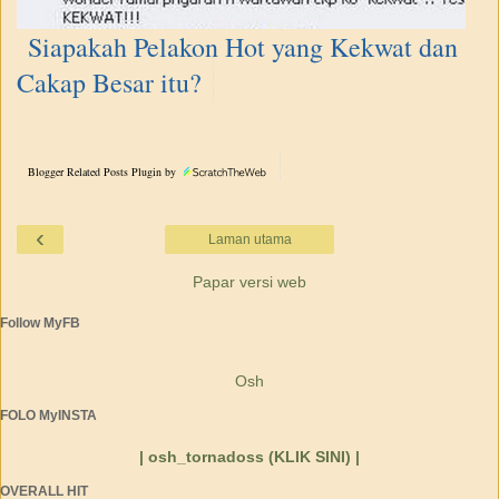
Siapakah Pelakon Hot yang Kekwat dan
Cakap Besar itu?
Blogger Related Posts Plugin by
‹
Laman utama
Papar versi web
Follow MyFB
Osh
FOLO MyINSTA
| osh_tornadoss (KLIK SINI) |
OVERALL HIT