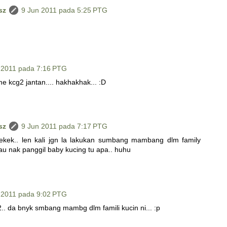
sz
9 Jun 2011 pada 5:25 PTG
 2011 pada 7:16 PTG
e kcg2 jantan.... hakhakhak... :D
sz
9 Jun 2011 pada 7:17 PTG
kekek.. len kali jgn la lakukan sumbang mambang dlm family
au nak panggil baby kucing tu apa.. huhu
 2011 pada 9:02 PTG
n2.. da bnyk smbang mambg dlm famili kucin ni... :p