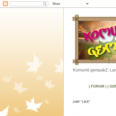
Komuniti gempakZ: Lam
| FORUM |
| GE
JoM! "LIKE"