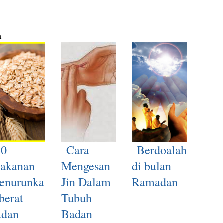
a
10
Cara
Berdoalah
akanan
Mengesan
di bulan
enurunka
Jin Dalam
Ramadan
berat
Tubuh
adan
Badan