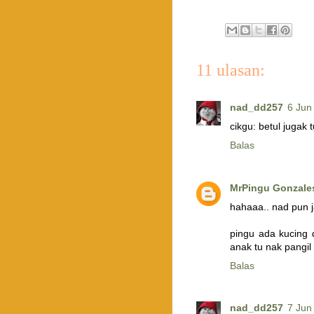
11 ulasan:
nad_dd257
6 Jun
cikgu: betul jugak 
Balas
MrPingu Gonzale
hahaaa.. nad pun 
pingu ada kucing 
anak tu nak pang
Balas
nad_dd257
7 Jun