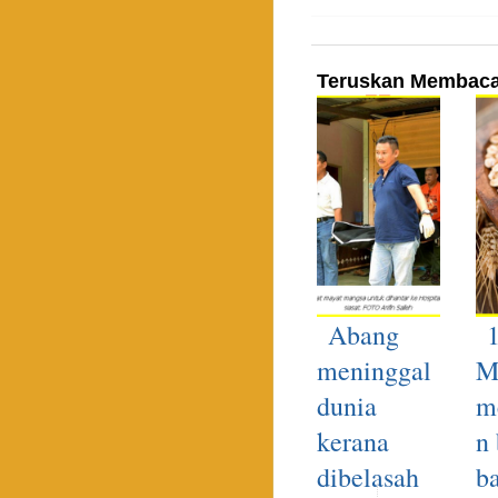
Teruskan Membac
Abang
meninggal
M
dunia
m
kerana
n 
dibelasah
b