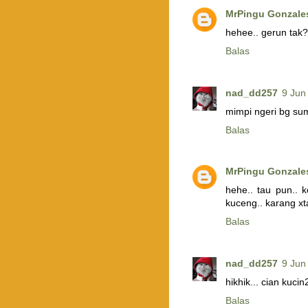
MrPingu Gonzale
hehee.. gerun tak?
Balas
nad_dd257
9 Jun
mimpi ngeri bg sum
Balas
MrPingu Gonzale
hehe.. tau pun.. 
kuceng.. karang xt
Balas
nad_dd257
9 Jun
hikhik... cian kuci
Balas