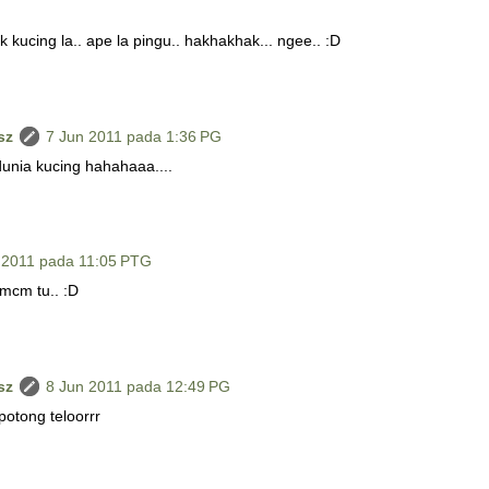
k kucing la.. ape la pingu.. hakhakhak... ngee.. :D
sz
7 Jun 2011 pada 1:36 PG
unia kucing hahahaaa....
 2011 pada 11:05 PTG
mcm tu.. :D
sz
8 Jun 2011 pada 12:49 PG
otong teloorrr