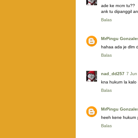
ade ke mcm tu??
ank tu dipanggil an
Balas
MrPingu Gonzale
hahaa ada je dlm d
Balas
nad_dd257
7 Jun
kna hukum la kalo 
Balas
MrPingu Gonzale
heeh kene hukum p
Balas