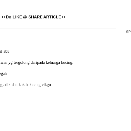
++Do LIKE @ SHARE ARTICLE++
S
al abu
iwan yg tergolong daripada keluarga kucing.
egah
g,adik dan kakak kucing cikgu.