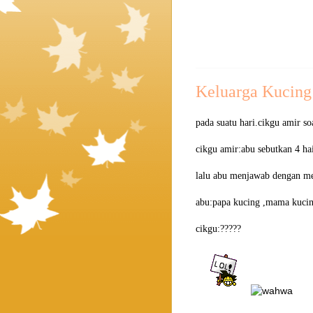
Keluarga Kucing
pada suatu hari.cikgu amir so
cikgu amir:abu sebutkan 4 ha
lalu abu menjawab dengan m
abu:papa kucing ,mama kucin
cikgu:?????