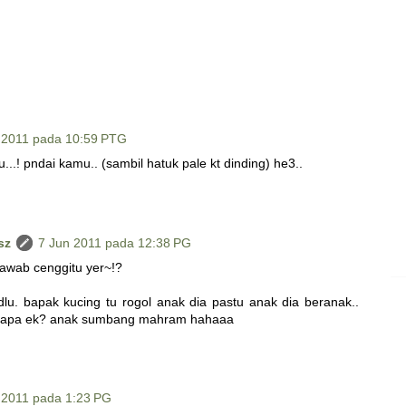
 2011 pada 10:59 PTG
tu...! pndai kamu.. (sambil hatuk pale kt dinding) he3..
sz
7 Jun 2011 pada 12:38 PG
jawab cenggitu yer~!?
dlu. bapak kucing tu rogol anak dia pastu anak dia beranak..
il apa ek? anak sumbang mahram hahaaa
 2011 pada 1:23 PG