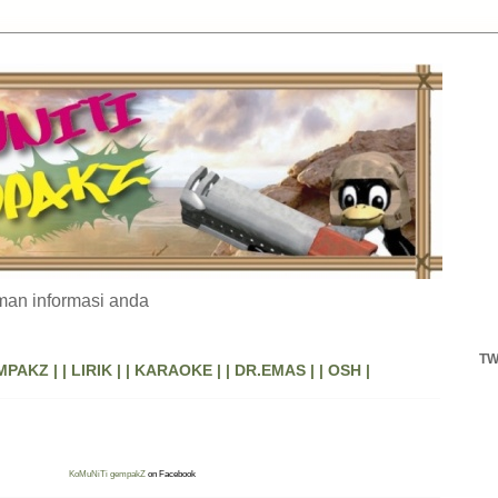
an informasi anda
TW
MPAKZ |
| LIRIK |
| KARAOKE |
| DR.EMAS |
| OSH |
KoMuNiTi gempakZ
on Facebook