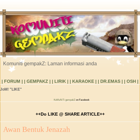
Komuniti gempakZ: Laman informasi anda
| FORUM |
| GEMPAKZ |
| LIRIK |
| KARAOKE |
| DR.EMAS |
| OSH |
JoM! "LIKE"
KoMuNiTi gempakZ
on Facebook
++Do LIKE @ SHARE ARTICLE++
Awan Bentuk Jenazah