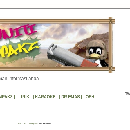
an informasi anda
TW
MPAKZ |
| LIRIK |
| KARAOKE |
| DR.EMAS |
| OSH |
KoMuNiTi gempakZ
on Facebook