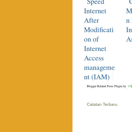
Speed
Internet
M
After
n
Modificati
In
on of
A
Internet
Access
manageme
nt (IAM)
Blogger Related Posts Plugin by
Catatan Terbaru