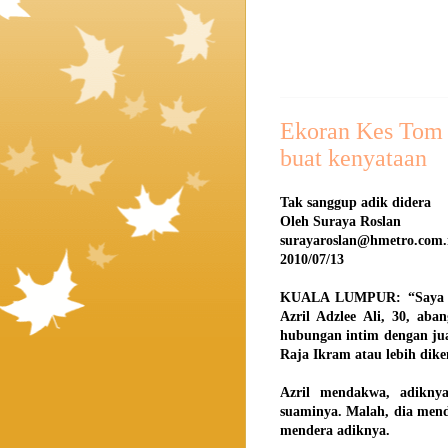
Ekoran Kes Tom 
buat kenyataan
Tak sanggup adik didera
Oleh Suraya Roslan
surayaroslan@hmetro.com
2010/07/13
KUALA LUMPUR: “Saya tak
Azril Adzlee Ali, 30, a
hubungan intim dengan jua
Raja Ikram atau lebih dike
Azril mendakwa, adiknya
suaminya. Malah, dia mend
mendera adiknya.