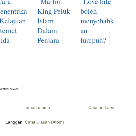
Cara
Marlon
Love bite
enentuka
King Peluk
boleh
 Kelajuan
Islam
menyebabk
ternet
Dalam
an
nda
Penjara
lumpuh?
Laman utama
Catatan Lama
Langgan:
Catat Ulasan (Atom)