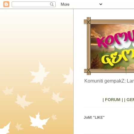
Komuniti gempakZ: Lam
| FORUM |
| GE
JoM! "LIKE"