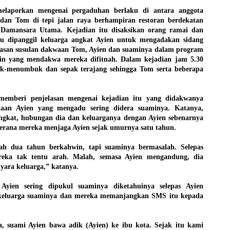
elaporkan mengenai pergaduhan berlaku di antara anggota
 dan Tom di tepi jalan raya berhampiran restoran berdekatan
 Damansara Utama. Kejadian itu disaksikan orang ramai dan
u dipanggil keluarga angkat Ayien untuk mengadakan sidang
lasan susulan dakwaan Tom, Ayien dan suaminya dalam program
arin yang mendakwa mereka difitnah. Dalam kejadian jam 5.30
uk-menumbuk dan sepak terajang sehingga Tom serta beberapa
 memberi penjelasan mengenai kejadian itu yang didakwanya
itaan Ayien yang mengadu sering didera suaminya. Katanya,
ngkat, hubungan dia dan keluarganya dengan Ayien sebenarnya
kerana mereka menjaga Ayien sejak umurnya satu tahun.
ah dua tahun berkahwin, tapi suaminya bermasalah. Selepas
eka tak tentu arah. Malah, semasa Ayien mengandung, dia
yara keluarga,” katanya.
 Ayien sering dipukul suaminya diketahuinya selepas Ayien
eluarga suaminya dan mereka memanjangkan SMS itu kepada
, suami Ayien bawa adik (Ayien) ke ibu kota. Sejak itu kami