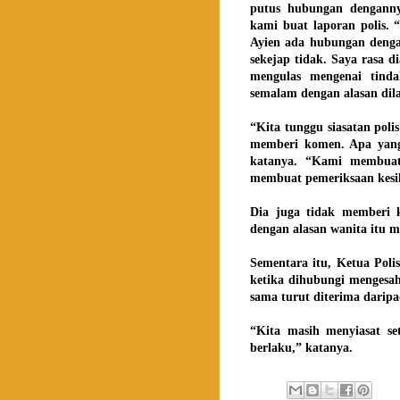
putus hubungan denganny
kami buat laporan polis.
Ayien ada hubungan dengan
sekejap tidak. Saya rasa 
mengulas mengenai tind
semalam dengan alasan dil
“Kita tunggu siasatan poli
memberi komen. Apa yang 
katanya. “Kami membuat
membuat pemeriksaan kesi
Dia juga tidak memberi 
dengan alasan wanita itu 
Sementara itu, Ketua Poli
ketika dihubungi mengesah
sama turut diterima darip
“Kita masih menyiasat se
berlaku,” katanya.