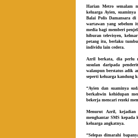
Harian Metro semalam m
keluarga Ayien, suaminya
Balai Polis Damansara di
wartawan yang sebelum it
media bagi memberi penje
hiburan televisyen, kelm
petang itu, berlaku tumb
individu lain cedera.
Azril berkata, dia perlu
susulan daripada pender
walaupun berstatus adik a
seperti keluarga kandung 
“Ayien dan suaminya sud
berkahwin kehidupan mer
bekerja mencari rezeki men
Menurut Azril, kejadian
menghantar SMS kepada k
keluarga angkatnya.
“Selepas dimarahi bapanya