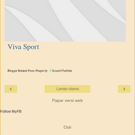
Viva Sport
Blogger Related Posts Plugin by
‹
›
Laman utama
Papar versi web
Follow MyFB
Osh