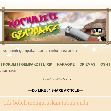
Komuniti gempakZ: Laman informasi anda
| FORUM |
| GEMPAKZ |
| LIRIK |
| KARAOKE |
| DR.EMAS |
| OSH |
JoM! "LIKE"
KoMuNiTi gempakZ
on Facebook
++Do LIKE @ SHARE ARTICLE++
Cili boleh menguruskan tubuh anda