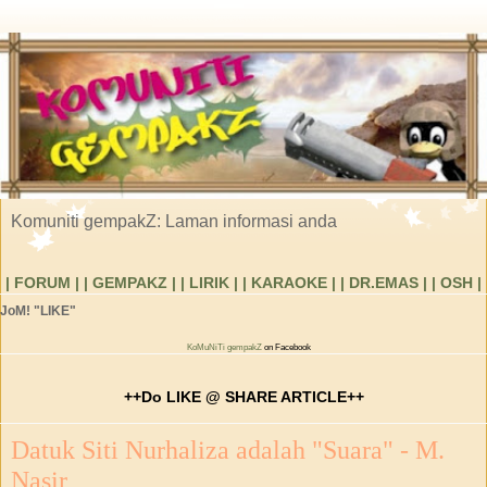
Komuniti gempakZ: Laman informasi anda
| FORUM |
| GEMPAKZ |
| LIRIK |
| KARAOKE |
| DR.EMAS |
| OSH |
JoM! "LIKE"
KoMuNiTi gempakZ
on Facebook
++Do LIKE @ SHARE ARTICLE++
Datuk Siti Nurhaliza adalah "Suara" - M.
Nasir