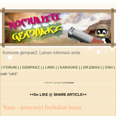
Komuniti gempakZ: Laman informasi anda
| FORUM |
| GEMPAKZ |
| LIRIK |
| KARAOKE |
| DR.EMAS |
| OSH |
JoM! "LIKE"
KoMuNiTi gempakZ
on Facebook
++Do LIKE @ SHARE ARTICLE++
Yuna - penyanyi berbakat besar