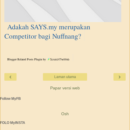
Adakah SAYS.my merupakan
Competitor bagi Nuffnang?
Blogger Related Posts Plugin by
‹
›
Laman utama
Papar versi web
Follow MyFB
Osh
FOLO MyINSTA