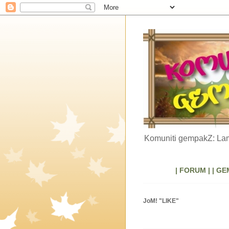
Komuniti gempakZ: Lam
| FORUM |
| GE
JoM! "LIKE"