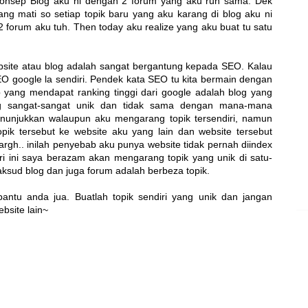
 konsep Blog aku ni dengan 2 forum yang aku run sama. Dek
ng mati so setiap topik baru yang aku karang di blog aku ni
2 forum aku tuh. Then today aku realize yang aku buat tu satu
ebsite atau blog adalah sangat bergantung kepada SEO. Kalau
EO google la sendiri. Pendek kata SEO tu kita bermain dengan
 yang mendapat ranking tinggi dari google adalah blog yang
g sangat-sangat unik dan tidak sama dengan mana-mana
menunjukkan walaupun aku mengarang topik tersendiri, namun
ik tersebut ke website aku yang lain dan website tersebut
 argh.. inilah penyebab aku punya website tidak pernah diindex
ri ini saya berazam akan mengarang topik yang unik di satu-
ksud blog dan juga forum adalah berbeza topik.
ntu anda jua. Buatlah topik sendiri yang unik dan jangan
ebsite lain~