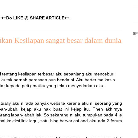
++Do LIKE @ SHARE ARTICLE++
S
kan Kesilapan sangat besar dalam dunia
l tentang kesilapan terbesar aku sepanjang aku menceburi
 aku tak pernah perasaan pun benda ni. Aku berterima kasih
tar kepada peti gmailku yang telah menyedarkan aku..
tually aku ni ada banyak website kerana aku ni seorang yang
bah-ubah. kejap aku nak buat ini kejap itu. Then akhirnya
arang labah-labah lak. So sekarang ni aku tumpukan pada 4 je
al koleksi lirik lagu, satu blog bervariasi and aku ada 2 forum