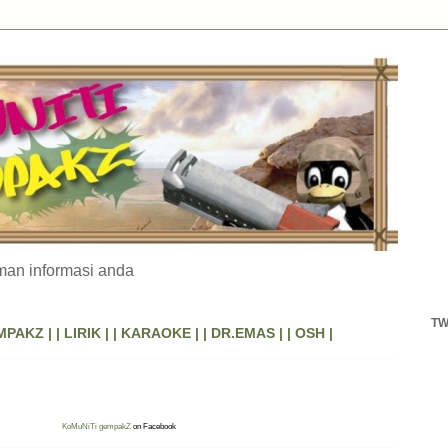
an informasi anda
TW
MPAKZ |
| LIRIK |
| KARAOKE |
| DR.EMAS |
| OSH |
KoMuNiTi gempakZ
on Facebook