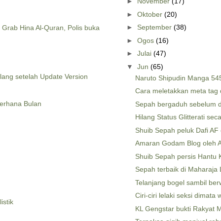
►
November
(17)
►
Oktober
(20)
►
September
(38)
rab Hina Al-Quran, Polis buka
►
Ogos
(16)
►
Julai
(47)
▼
Jun
(65)
lang setelah Update Version
Naruto Shipudin Manga 545
Cara meletakkan meta tag 
erhana Bulan
Sepah bergaduh sebelum da
Hilang Status Glitterati seca
Shuib Sepah peluk Dafi AF
Amaran Godam Blog oleh 
Shuib Sepah persis Hantu 
Sepah terbaik di Maharaja
Telanjang bogel sambil b
Ciri-ciri lelaki seksi dimata 
istik
KL Gengstar bukti Rakyat Ma