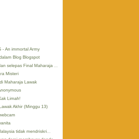
 - An immortal Army
dalam Blog Blogspot
n selepas Final Maharaja ...
ra Misteri
 di Maharaja Lawak
Anonymous
Kak Limah!
 Lawak Akhir (Minggu 13)
erwebcam
wanita
laysia tidak mendriskri...