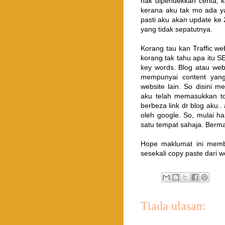
nak dipendekkan cerita,
kerana aku tak mo ada ya
pasti aku akan update ke 
yang tidak sepatutnya.
Korang tau kan Traffic w
korang tak tahu apa itu S
key words. Blog atau web
mempunyai content yan
website lain. So disini 
aku telah memasukkan top
berbeza link dr blog aku..
oleh google. So, mulai ha
satu tempat sahaja. Berma
Hope maklumat ini memba
sesekali copy paste dari w
Tiada ulasan: