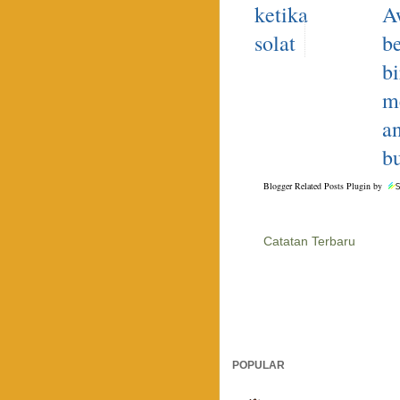
ketika
A
solat
b
bi
m
a
b
Blogger Related Posts Plugin by
Catatan Terbaru
POPULAR