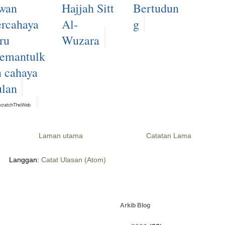
wan
Hajjah Sitt
Bertudun
ercahaya
Al-
g
ru
Wuzara
emantulk
n cahaya
ulan
Laman utama
Catatan Lama
Langgan:
Catat Ulasan (Atom)
Arkib Blog