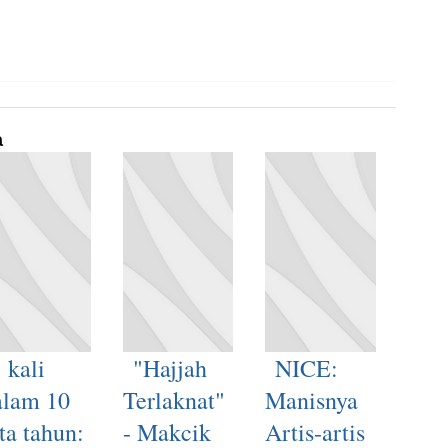
a
 kali
"Hajjah
NICE:
alam 10
Terlaknat"
Manisnya
ta tahun:
- Makcik
Artis-artis