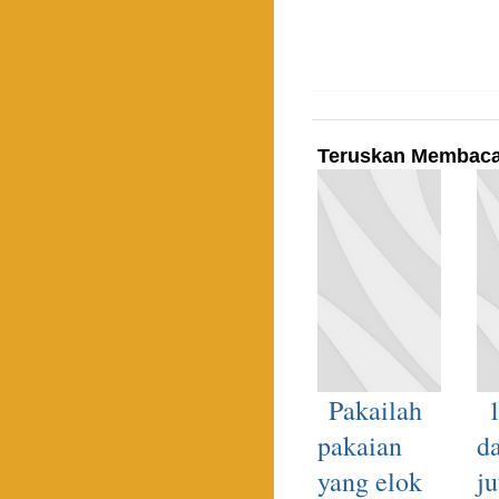
Teruskan Membac
Pakailah
1
pakaian
d
yang elok
ju