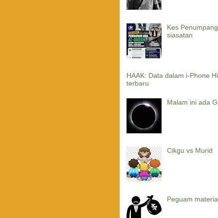
Kes Penumpang G
siasatan
HAAK: Data dalam i-Phone Hi
terbaru
Malam ini ada G
Cikgu vs Murid
Peguam material