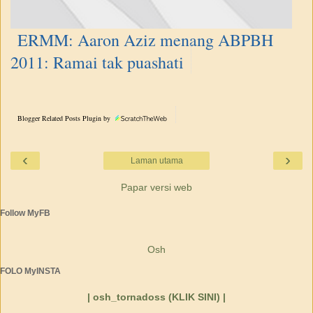
ERMM: Aaron Aziz menang ABPBH
2011: Ramai tak puashati
Blogger Related Posts Plugin by
‹
›
Laman utama
Papar versi web
Follow MyFB
Osh
FOLO MyINSTA
| osh_tornadoss (KLIK SINI) |