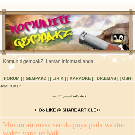
Komuniti gempakZ: Laman informasi anda
| FORUM |
| GEMPAKZ |
| LIRIK |
| KARAOKE |
| DR.EMAS |
| OSH |
JoM! "LIKE"
KoMuNiTi gempakZ
on Facebook
++Do LIKE @ SHARE ARTICLE++
Minum air masa secukupnya pada waktu-
waktu yang terbaik