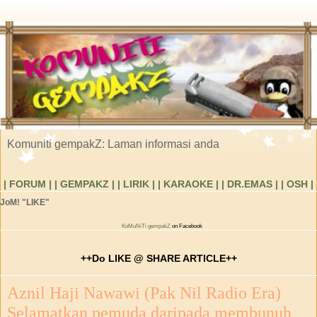
Komuniti gempakZ: Laman informasi anda
| FORUM |
| GEMPAKZ |
| LIRIK |
| KARAOKE |
| DR.EMAS |
| OSH |
JoM! "LIKE"
KoMuNiTi gempakZ
on Facebook
++Do LIKE @ SHARE ARTICLE++
Aznil Haji Nawawi (Pak Nil Radio Era)
Selamatkan pemuda daripada membunuh