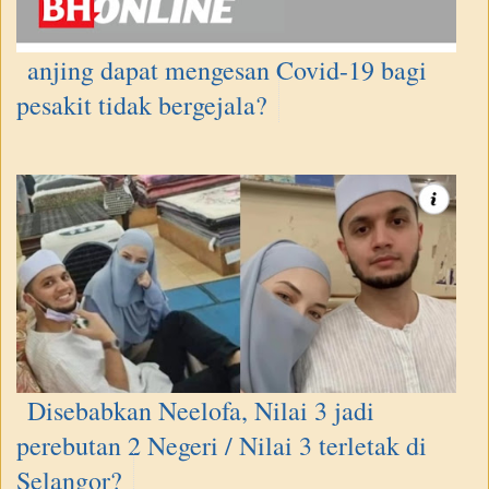
anjing dapat mengesan Covid-19 bagi
pesakit tidak bergejala?
Disebabkan Neelofa, Nilai 3 jadi
perebutan 2 Negeri / Nilai 3 terletak di
Selangor?