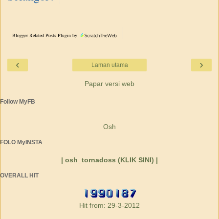
Blogger Related Posts Plugin by
‹
›
Laman utama
Papar versi web
Follow MyFB
Osh
FOLO MyINSTA
| osh_tornadoss (KLIK SINI) |
OVERALL HIT
Hit from: 29-3-2012