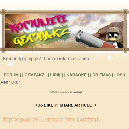
Komuniti gempakZ: Laman informasi anda
| FORUM |
| GEMPAKZ |
| LIRIK |
| KARAOKE |
| DR.EMAS |
| OSH |
JoM! "LIKE"
KoMuNiTi gempakZ
on Facebook
++Do LIKE @ SHARE ARTICLE++
Jep Sepah as Ustazah Nor Bahiyah