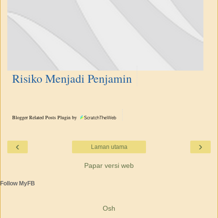
Risiko Menjadi Penjamin
Blogger Related Posts Plugin by
‹
›
Laman utama
Papar versi web
Follow MyFB
Osh