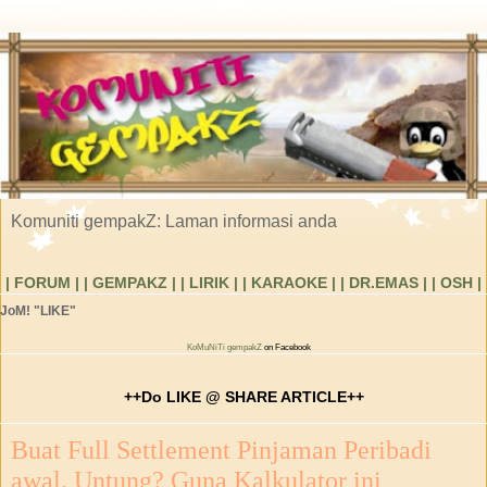
Komuniti gempakZ: Laman informasi anda
| FORUM |
| GEMPAKZ |
| LIRIK |
| KARAOKE |
| DR.EMAS |
| OSH |
JoM! "LIKE"
KoMuNiTi gempakZ
on Facebook
++Do LIKE @ SHARE ARTICLE++
Buat Full Settlement Pinjaman Peribadi
awal. Untung? Guna Kalkulator ini