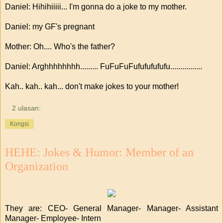
Daniel: Hihihiiiii... I'm gonna do a joke to my mother.
Daniel: my GF's pregnant
Mother: Oh.... Who's the father?
Daniel: Arghhhhhhhh......... FuFuFuFufufufufufu................
Kah.. kah.. kah... don't make jokes to your mother!
2 ulasan:
Kongsi
HEHE: Jokes & Humor: Member of an
Organization
They are: CEO- General Manager- Manager- Assistant
Manager- Employee- Intern