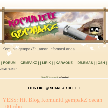
Komuniti gempakZ: Laman informasi anda
| FORUM |
| GEMPAKZ |
| LIRIK |
| KARAOKE |
| DR.EMAS |
| OSH |
JoM! "LIKE"
KoMuNiTi gempakZ
on Facebook
++Do LIKE @ SHARE ARTICLE++
YESS: Hit Blog Komuniti gempakZ cecah
100 ribu