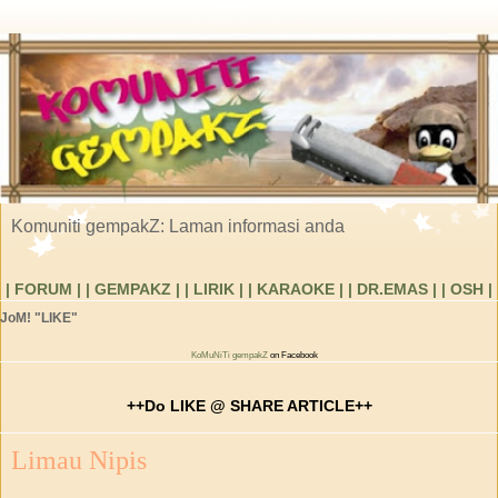
Komuniti gempakZ: Laman informasi anda
| FORUM |
| GEMPAKZ |
| LIRIK |
| KARAOKE |
| DR.EMAS |
| OSH |
JoM! "LIKE"
KoMuNiTi gempakZ
on Facebook
++Do LIKE @ SHARE ARTICLE++
Limau Nipis