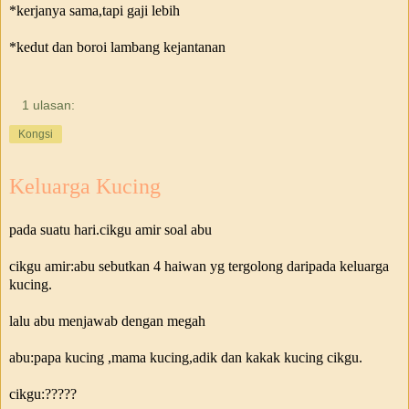
*kerjanya sama,tapi gaji lebih
*kedut dan boroi lambang kejantanan
1 ulasan:
Kongsi
Keluarga Kucing
pada suatu hari.cikgu amir soal abu
cikgu amir:abu sebutkan 4 haiwan yg tergolong daripada keluarga
kucing.
lalu abu menjawab dengan megah
abu:papa kucing ,mama kucing,adik dan kakak kucing cikgu.
cikgu:?????