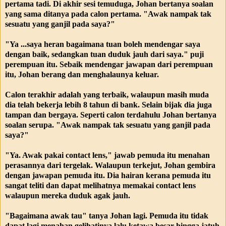
pertama tadi. Di akhir sesi temuduga, Johan bertanya soalan
yang sama ditanya pada calon pertama. "Awak nampak tak
sesuatu yang ganjil pada saya?"
"Ya ...saya heran bagaimana tuan boleh mendengar saya
dengan baik, sedangkan tuan duduk jauh dari saya." puji
perempuan itu. Sebaik mendengar jawapan dari perempuan
itu, Johan berang dan menghalaunya keluar.
Calon terakhir adalah yang terbaik, walaupun masih muda
dia telah bekerja lebih 8 tahun di bank. Selain bijak dia juga
tampan dan bergaya. Seperti calon terdahulu Johan bertanya
soalan serupa. "Awak nampak tak sesuatu yang ganjil pada
saya?"
"Ya. Awak pakai contact lens," jawab pemuda itu menahan
perasannya dari tergelak. Walaupun terkejut, Johan gembira
dengan jawapan pemuda itu. Dia hairan kerana pemuda itu
sangat teliti dan dapat melihatnya memakai contact lens
walaupun mereka duduk agak jauh.
"Bagaimana awak tau" tanya Johan lagi. Pemuda itu tidak
dapat lagi menahan gelihatinya lalu ketawa besar hingga jatuh