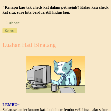
"Kenapa kau tak check kat dalam peti sejuk? Kalau kau check
kat situ, sure kita berdua still hidup lagi.
1 ulasan:
Kongsi
Luahan Hati Binatang
LEMBU~
Sedap-sedap jer korang kata bodoh cm lembu ye?!! ingat aku sekor