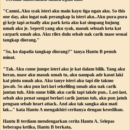
"Camni..Aku syak isteri aku main kayu tiga ngan aku. So this
one day, aku ingat nak perangkap la isteri aku..Aku pura-pura
gi keje tapi actually aku park keta aku kat simpang hujung
umah aku je. Seperti yang aku syak, masuk sebuah keta kat
carpark umah aku. Aku rilex dulu sebab nak carik mase sesuai
tangkap diorang."
"So, ko dapatla tangkap diorang?" tanya Hantu B penuh
minat.
"Tak. Aku cume jumpe isteri aku je kat dalam bilik. Yang aku
heran, mase aku masuk umah tu, aku nampak ade kasut laki
kat pintu umah aku. Aku tanye isteri aku tapi die takmo
jawab. So aku pun lari-lari sekeliling umah aku nak carik
jantan tuh. Abis sume bilik aku carik tapi takde pun.. Last-last,
sebab aku penat sangat berlari carik jantan tuh, aku pun jatuh
pengsan sebab heart attack. And aku tak sangka aku mati
lak..." kata Hantu A mengakhiri ceritanya dengan kesedihan.
Hantu B terdiam mendengarkan cerita Hantu A. Selepas
beberapa ketika, Hantu B berkata,