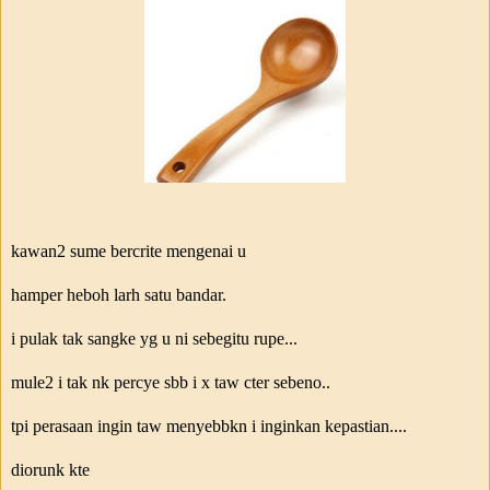
kawan2 sume bercrite mengenai u
hamper heboh larh satu bandar.
i pulak tak sangke yg u ni sebegitu rupe...
mule2 i tak nk percye sbb i x taw cter sebeno..
tpi perasaan ingin taw menyebbkn i inginkan kepastian....
diorunk kte