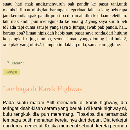
suatu hari mak andir,menyuruh pak pandir ke pasar tani,untk
membeli limau nipis,dan barangan keperluan lain. selang beberapa
jam kemudian,pak pandir pun tiba di rumah dlm keadaan keletihan.
lalu mak andir pun menegur,ada ke barang 2 yang saya suruh beli
td? ada tapi cuma satu je yang saya x jumpa,jawab pak pandir. ha...
barang apa? limau nipis,dah habis satu pasar saya ronda,dari hujung
ke pangkal x juga jumpa, semua limau yang diorang jual bulat2,
xde plak yang nipis2. hampeh tul laki aq ni la, sama cam ggblue.
7 ulasan:
Kongsi
Lembaga di Karak Highway
Pada suatu malam Aliff memandu di karak highway, dia
teringat kisah-kisah seram yang berlaku di karak highway ni,
bulu tengkuk dia pun meremang. Tiba-tiba dia ternampak
lembaga putih menahan kereta nya dari depan. Dia terkejut
dan terus memecut. Ketika memecut sebuah kereta peronda