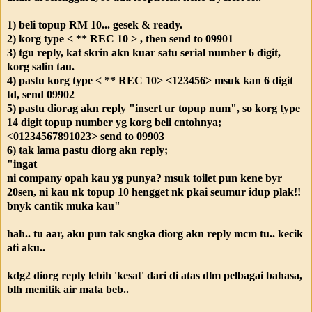
1) beli topup RM 10... gesek & ready.
2) korg type < ** REC 10 > , then send to 09901
3) tgu reply, kat skrin akn kuar satu serial number 6 digit,
korg salin tau.
4) pastu korg type < ** REC 10> <123456> msuk kan 6 digit
td, send 09902
5) pastu diorag akn reply "insert ur topup num", so korg type
14 digit topup number yg korg beli cntohnya;
<01234567891023> send to 09903
6) tak lama pastu diorg akn reply;
"ingat
ni company opah kau yg punya? msuk toilet pun kene byr
20sen, ni kau nk topup 10 hengget nk pkai seumur idup plak!!
bnyk cantik muka kau"
hah.. tu aar, aku pun tak sngka diorg akn reply mcm tu.. kecik
ati aku..
kdg2 diorg reply lebih 'kesat' dari di atas dlm pelbagai bahasa,
blh menitik air mata beb..