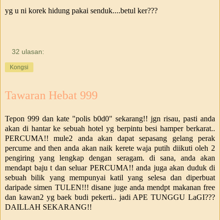
yg u ni korek hidung pakai senduk....betul ker???
32 ulasan:
Kongsi
Tawaran Hebat 999
Tepon 999 dan kate "polis b0d0" sekarang!! jgn risau, pasti anda
akan di hantar ke sebuah hotel yg berpintu besi hamper berkarat..
PERCUMA!! mule2 anda akan dapat sepasang gelang perak
percume and then anda akan naik kerete waja putih diikuti oleh 2
pengiring yang lengkap dengan seragam. di sana, anda akan
mendapt baju t dan seluar PERCUMA!! anda juga akan duduk di
sebuah bilik yang mempunyai katil yang selesa dan diperbuat
daripade simen TULEN!!! disane juge anda mendpt makanan free
dan kawan2 yg baek budi pekerti.. jadi APE TUNGGU LaGI???
DAILLAH SEKARANG!!