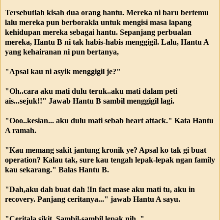
Tersebutlah kisah dua orang hantu. Mereka ni baru bertemu
lalu mereka pun berborakla untuk mengisi masa lapang
kehidupan mereka sebagai hantu. Sepanjang perbualan
mereka, Hantu B ni tak habis-habis menggigil. Lalu, Hantu A
yang kehairanan ni pun bertanya,
"Apsal kau ni asyik menggigil je?"
"Oh..cara aku mati dulu teruk..aku mati dalam peti
ais...sejuk!!" Jawab Hantu B sambil menggigil lagi.
"Ooo..kesian... aku dulu mati sebab heart attack." Kata Hantu
A ramah.
"Kau memang sakit jantung kronik ye? Apsal ko tak gi buat
operation? Kalau tak, sure kau tengah lepak-lepak ngan family
kau sekarang." Balas Hantu B.
"Dah,aku dah buat dah !In fact mase aku mati tu, aku in
recovery. Panjang ceritanya..." jawab Hantu A sayu.
"Ceritala sikit..Sambil-sambil lepak nih.."