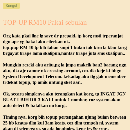
Kongsi
TOP-UP RM10 Pakai sebulan
Org kata pkai line lg save dr prepaid..tp korg msti trperanjat
dgn ape yg bakal aku citerkan ni..
top-pup RM 10 tp blh tahan smpi 1 bulan tak kira la klau korg
brgayut brape lama skalipun,hantar brape juta sms skalipun..
Mungkin rezeki aku aritu,pg la jmpa makcik bau2 bacang ngn
aku, dia ajr camne nk crossing account, coz dia keje kt bhgn
System Development Telecom. kekadag aku tlg gak memenber
trdekat topup, tp amik untung sket aar..
Ok, secara simplenya aku terangkan kat korg, tp INGAT JGN
BUAT LBIH DR 3 KALI untuk 1 nombor, coz system akan
auto detect & batalkan no korg..
Timing nya, korg blh topup pertengahan ujung bulan between
25 hb keatas dlm kul 3am keats. coz dlm tempoh ni, system
akan di selenggara, so ada loopholes. kene try&error..