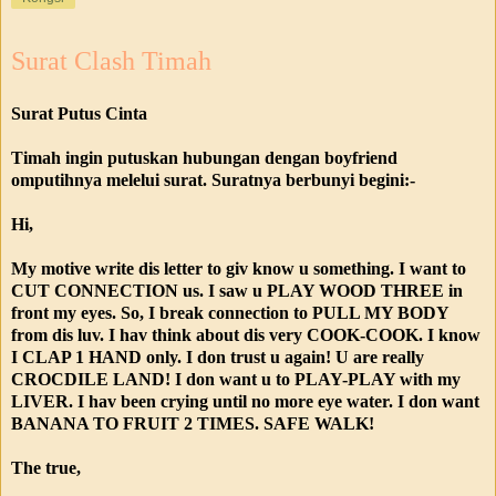
Surat Clash Timah
Surat Putus Cinta
Timah ingin putuskan hubungan dengan boyfriend
omputihnya melelui surat. Suratnya berbunyi begini:-
Hi,
My motive write dis letter to giv know u something. I want to
CUT CONNECTION us. I saw u PLAY WOOD THREE in
front my eyes. So, I break connection to PULL MY BODY
from dis luv. I hav think about dis very COOK-COOK. I know
I CLAP 1 HAND only. I don trust u again! U are really
CROCDILE LAND! I don want u to PLAY-PLAY with my
LIVER. I hav been crying until no more eye water. I don want
BANANA TO FRUIT 2 TIMES. SAFE WALK!
The true,