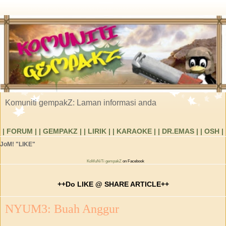
Komuniti gempakZ: Laman informasi anda
| FORUM |
| GEMPAKZ |
| LIRIK |
| KARAOKE |
| DR.EMAS |
| OSH |
JoM! "LIKE"
KoMuNiTi gempakZ
on Facebook
++Do LIKE @ SHARE ARTICLE++
NYUM3: Buah Anggur