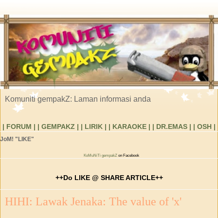
Komuniti gempakZ: Laman informasi anda
| FORUM |
| GEMPAKZ |
| LIRIK |
| KARAOKE |
| DR.EMAS |
| OSH |
JoM! "LIKE"
KoMuNiTi gempakZ
on Facebook
++Do LIKE @ SHARE ARTICLE++
HIHI: Lawak Jenaka: The value of 'x'