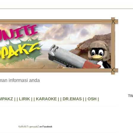
an informasi anda
TW
MPAKZ |
| LIRIK |
| KARAOKE |
| DR.EMAS |
| OSH |
KoMuNiTi gempakZ
on Facebook