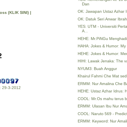
Dan
OK: Jawapan Ustaz Azhar I
oss (KLIK SINI) |
OK: Datuk Seri Anwar Ibra
YES: UTM - Universiti Pe
A...
HEHE: Mr.PiNGu Menghadiri
HAHA: Jokes & Humor: My g
HEHE: Jokes & Humor: Mem
2
HIHI: Lawak Jenaka: The val
NYUM3: Buah Anggur
Khairul Fahmi Che Mat sed
ERMM: Nur Amalina Che Bak
m: 29-3-2012
HEHE: Ustaz Azhar Idrus: H
COOL: Mr.Os mahu terus b
ERMM: Ulasan Ibu Nur Ama
COOL: Naruto 569 - Predict
ERMM: Keyword: Nur Amali