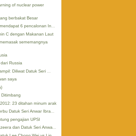
ning of nuclear power
ng berbakat Besar
 mendapat 6 pencalonan In...
min C dengan Makanan Laut
i memasak sememangnya
usia
dari Russia
il: Diliwat Datuk Seri ...
wan saya
a)
 Ditimbang
2012: 23 ditahan minum arak
bu Datuk Seri Anwar Ibra...
tung pengajian UPSI
zeera dan Datuk Seri Anwa...
tuk Lee Chong Wei vs Lin