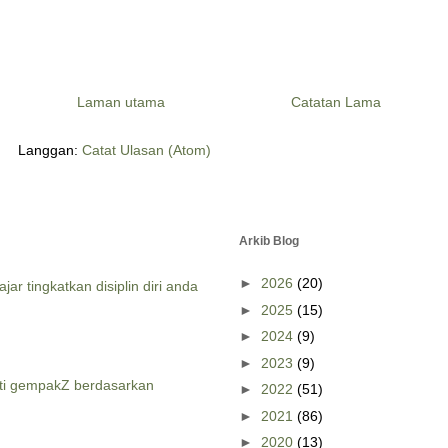
Laman utama
Catatan Lama
Langgan:
Catat Ulasan (Atom)
Arkib Blog
►
2026
(20)
jar tingkatkan disiplin diri anda
►
2025
(15)
►
2024
(9)
►
2023
(9)
ti gempakZ berdasarkan
►
2022
(51)
►
2021
(86)
►
2020
(13)