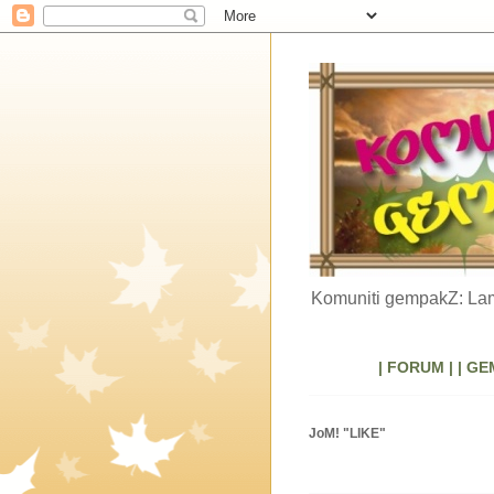
Komuniti gempakZ: Lam
| FORUM |
| GE
JoM! "LIKE"