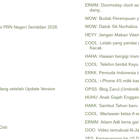
ERMM: Doomsday clock war
dang...
WOW: Budak Perempuan ya
WOW: Datuk Siti Nurhaliza
i PRN Negeri Sembilan 2026
HEYY: Jangan Makan Vita
COOL: Lelaki yang panda
Kacak
HAHA: Haiwan bergigi man
COOL: Telefon bimbit Kayu 
ERKK: Pemuda Indonesia tamp
COOL: i-Phone 4S milik ka
lang setelah Update Version
OPSS: Blog Zarul (Umbrell
HUHU: Anak Gajah Enggan
HAKK: Sambut Tahun baru 
COOL: Wartawan kelas A ser
ERMM: Adam Adli kena gan
Osh
OOO: Video temubual Al-Ja
YES: Kemenangan ke-10 Da