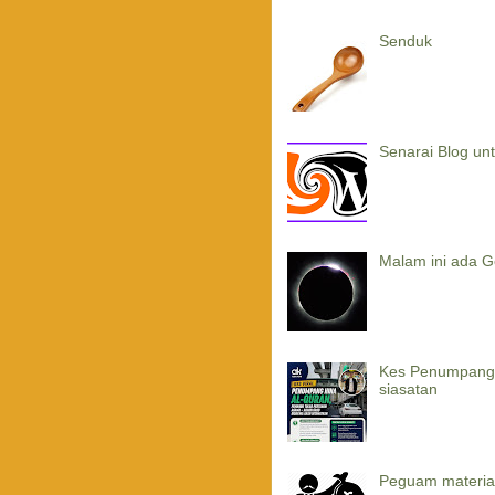
Senduk
Senarai Blog un
Malam ini ada G
Kes Penumpang G
siasatan
Peguam material