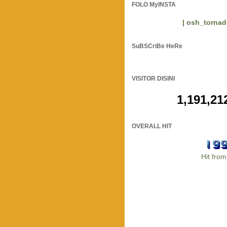
FOLO MyINSTA
| osh_tornad
SuBSCriBe HeRe
VISITOR DISINI
1,191,21
OVERALL HIT
Hit fro