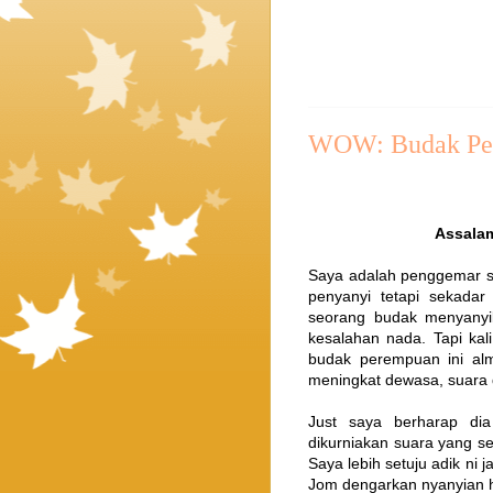
WOW: Budak Per
Assalam
Saya adalah penggemar sen
penyanyi tetapi sekadar
seorang budak menyanyik
kesalahan nada. Tapi kal
budak perempuan ini alm
meningkat dewasa, suara 
Just saya berharap dia 
dikurniakan suara yang se
Saya lebih setuju adik ni 
Jom dengarkan nyanyian he