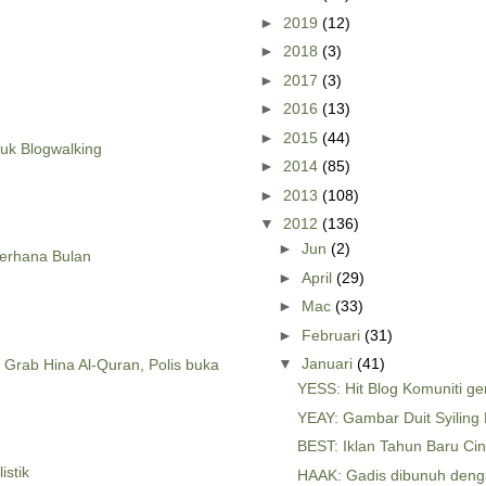
►
2019
(12)
►
2018
(3)
►
2017
(3)
►
2016
(13)
►
2015
(44)
tuk Blogwalking
►
2014
(85)
►
2013
(108)
▼
2012
(136)
►
Jun
(2)
erhana Bulan
►
April
(29)
►
Mac
(33)
►
Februari
(31)
▼
Januari
(41)
rab Hina Al-Quran, Polis buka
YESS: Hit Blog Komuniti g
YEAY: Gambar Duit Syiling
BEST: Iklan Tahun Baru Ci
istik
HAAK: Gadis dibunuh denga