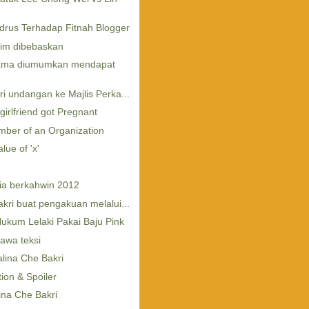
drus Terhadap Fitnah Blogger
him dibebaskan
rtama diumumkan mendapat
 undangan ke Majlis Perka...
irlfriend got Pregnant
ber of an Organization
ue of 'x'
ia berkahwin 2012
ri buat pengakuan melalui...
ukum Lelaki Pakai Baju Pink
awa teksi
lina Che Bakri
ion & Spoiler
na Che Bakri