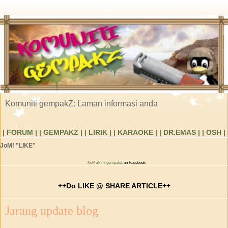
Komuniti gempakZ: Laman informasi anda
| FORUM |
| GEMPAKZ |
| LIRIK |
| KARAOKE |
| DR.EMAS |
| OSH |
JoM! "LIKE"
KoMuNiTi gempakZ
on Facebook
++Do LIKE @ SHARE ARTICLE++
Jarang update blog