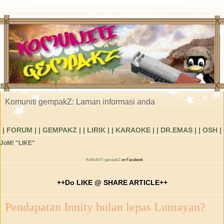
Komuniti gempakZ: Laman informasi anda
| FORUM |
| GEMPAKZ |
| LIRIK |
| KARAOKE |
| DR.EMAS |
| OSH |
JoM! "LIKE"
KoMuNiTi gempakZ
on Facebook
++Do LIKE @ SHARE ARTICLE++
Pendapatan Innity bulan lepas Lumayan?