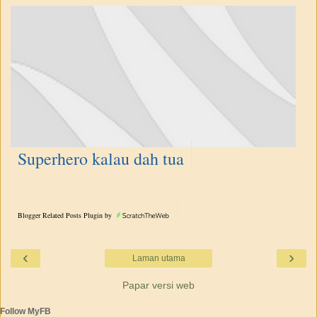
Superhero kalau dah tua
Blogger Related Posts Plugin by
‹
›
Laman utama
Papar versi web
Follow MyFB