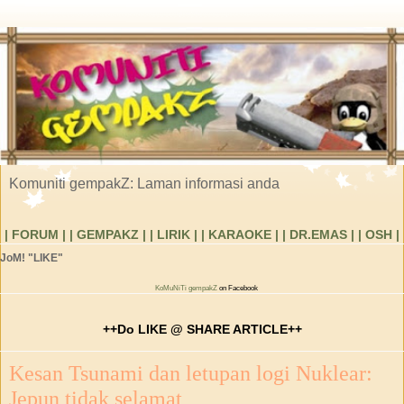
Komuniti gempakZ: Laman informasi anda
| FORUM |
| GEMPAKZ |
| LIRIK |
| KARAOKE |
| DR.EMAS |
| OSH |
JoM! "LIKE"
KoMuNiTi gempakZ
on Facebook
++Do LIKE @ SHARE ARTICLE++
Kesan Tsunami dan letupan logi Nuklear:
Jepun tidak selamat