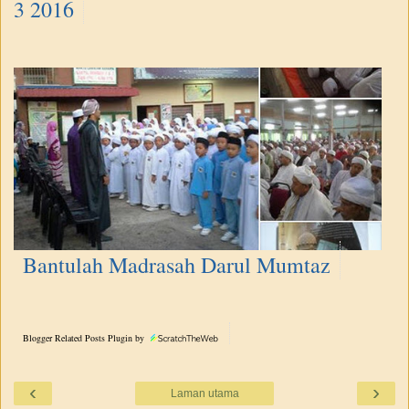
3 2016
Bantulah Madrasah Darul Mumtaz
Blogger Related Posts Plugin by
‹
›
Laman utama