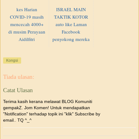
kes Harian
I$RAEL MAIN
COVID-19 masih
TAKTIK KOTOR
mencecah 4000+
auto like Laman
di musim Perayaan
Facebook
Aidilfitri
penyokong mereka
Kongsi
Tiada ulasan:
Catat Ulasan
Terima kasih kerana melawat BLOG Komuniti
gempakZ. Jom Komen! Untuk mendapatkan
"Notification" terhadap topik ini "klik" Subscribe by
email.. TQ ^_^