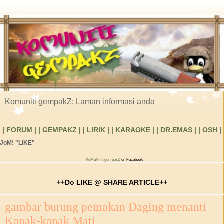
Komuniti gempakZ: Laman informasi anda
| FORUM |
| GEMPAKZ |
| LIRIK |
| KARAOKE |
| DR.EMAS |
| OSH |
JoM! "LIKE"
KoMuNiTi gempakZ
on Facebook
++Do LIKE @ SHARE ARTICLE++
gambar burung pemakan Daging menanti
Kanak-kanak Mati