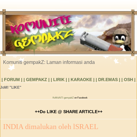
Komuniti gempakZ: Laman informasi anda
| FORUM |
| GEMPAKZ |
| LIRIK |
| KARAOKE |
| DR.EMAS |
| OSH |
JoM! "LIKE"
KoMuNiTi gempakZ
on Facebook
++Do LIKE @ SHARE ARTICLE++
INDIA dimalukan oleh lSRAEL