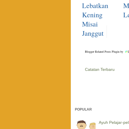
Lebatkan
M
Kening
L
Misai
Janggut
Blogger Related Posts Plugin by
Catatan Terbaru
POPULAR
Ayuh Pelajar-pela