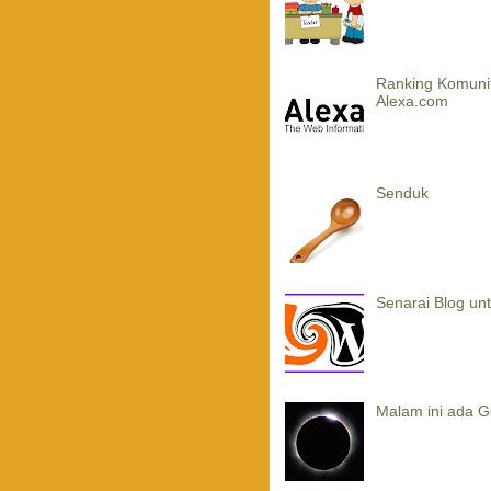
Ranking Komuni
Alexa.com
Senduk
Senarai Blog un
Malam ini ada G