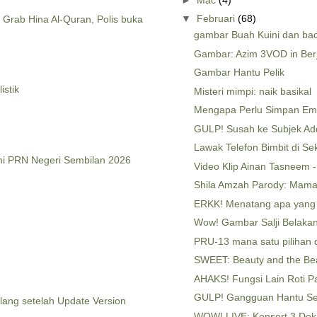
▼
Februari
(68)
rab Hina Al-Quran, Polis buka
gambar Buah Kuini dan ba
Gambar: Azim 3VOD in Berj
Gambar Hantu Pelik
istik
Misteri mimpi: naik basikal
Mengapa Perlu Simpan Em
GULP! Susah ke Subjek Ad
Lawak Telefon Bimbit di Se
i PRN Negeri Sembilan 2026
Video Klip Ainan Tasneem -
Shila Amzah Parody: Mama
ERKK! Menatang apa yang 
Wow! Gambar Salji Belaka
PRU-13 mana satu pilihan d
SWEET: Beauty and the Be
AHAKS! Fungsi Lain Roti P
GULP! Gangguan Hantu Se
lang setelah Update Version
WOW! LIVE: Konsert 3 Dekad