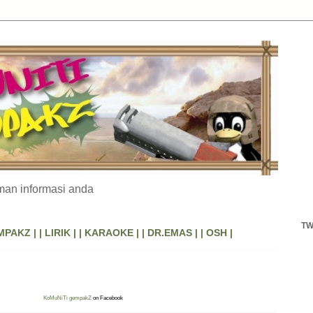
an informasi anda
TW
MPAKZ |
| LIRIK |
| KARAOKE |
| DR.EMAS |
| OSH |
KoMuNiTi gempakZ
on Facebook