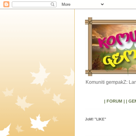
Komuniti gempakZ: Lam
| FORUM |
| GE
JoM! "LIKE"