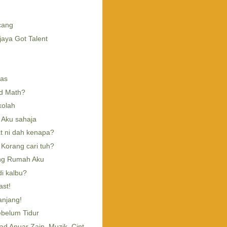
cang
aya Got Talent
as
d Math?
kolah
 Aku sahaja
t ni dah kenapa?
Korang cari tuh?
ng Rumah Aku
i kalbu?
ast!
anjang!
belum Tidur
 Anuar Zain, Muzik, Cint...