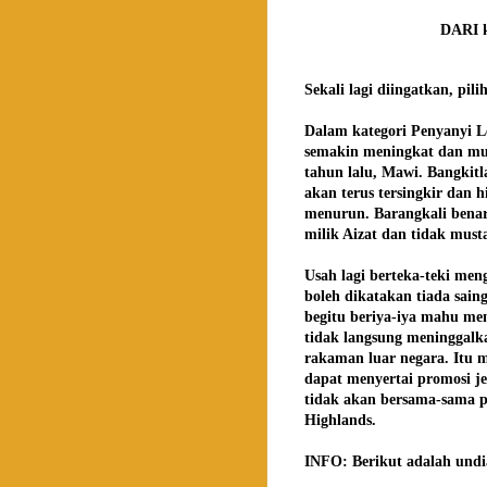
DARI k
Sekali lagi diingatkan, 
Dalam kategori Penyanyi Le
semakin meningkat dan mu
tahun lalu, Mawi. Bangkit
akan terus tersingkir dan
menurun. Barangkali benar
milik Aizat dan tidak must
Usah lagi berteka-teki men
boleh dikatakan tiada sai
begitu beriya-iya mahu me
tidak langsung meninggalk
rakaman luar negara. Itu m
dapat menyertai promosi j
tidak akan bersama-sama p
Highlands.
INFO: Berikut adalah undia