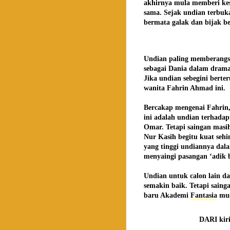
akhirnya mula memberi kes
sama. Sejak undian terbuk
bermata galak dan bijak be
Undian paling memberangsa
sebagai Dania dalam drama 
Jika undian sebegini berter
wanita Fahrin Ahmad ini.
Bercakap mengenai Fahrin,
ini adalah undian terhada
Omar. Tetapi saingan masih
Nur Kasih begitu kuat sehi
yang tinggi undiannya dal
menyaingi pasangan ‘adik b
Undian untuk calon lain da
semakin baik. Tetapi sainga
baru Akademi
Fantasia
mus
DARI kiri