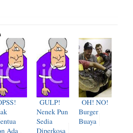
a
OPSS!
GULP!
OH! NO!
ak
Nenek Pun
Burger
entua
Sedia
Buaya
on Ada
Diperkosa