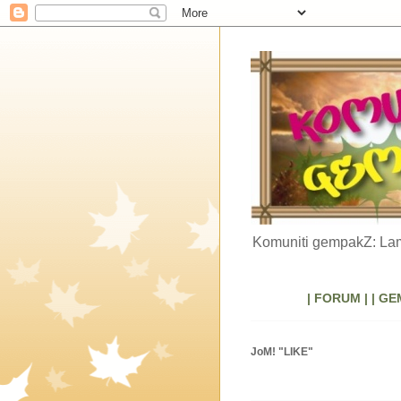
Komuniti gempakZ: Lam
| FORUM |
| GE
JoM! "LIKE"