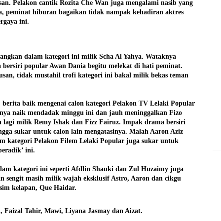
an. Pelakon cantik Rozita Che Wan juga mengalami nasib yang
a, peminat hiburan bagaikan tidak nampak kehadiran aktres
rgaya ini.
ngkan dalam kategori ini milik Scha Al Yahya. Wataknya
bersiri popular Awan Dania begitu melekat di hati peminat.
usan, tidak mustahil trofi kategori ini bakal milik bekas teman
 berita baik mengenai calon kategori Pelakon TV Lelaki Popular
pnya naik mendadak minggu ini dan jauh meninggalkan Fizo
 lagi milik Remy Ishak dan Fizz Fairuz. Impak drama bersiri
ngga sukar untuk calon lain mengatasinya. Malah Aaron Aziz
am kategori Pelakon Filem Lelaki Popular juga sukar untuk
eradik’ ini.
lam kategori ini seperti Afdlin Shauki dan Zul Huzaimy juga
n sengit masih milik wajah eksklusif Astro, Aaron dan cikgu
im kelapan, Que Haidar.
, Faizal Tahir, Mawi, Liyana Jasmay dan Aizat.