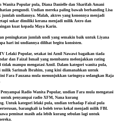
em Wanita Popular pula, Diana Danielle dan Sharifah Amani
atian pengundi. Undian mereka paling bawah berbanding Lisa
k jumlah undiannya. Malah, aktres yang kononnya menjadi
etapi sukar dimiliki kerana menjadi milik Astro dan
saingan kuat kepada Maya Karin.
an peningkatan jumlah undi yang semakin baik untuk Liyana
a hari ini undiannya dilihat begitu konsisten.
V Lelaki Popular, setakat ini Aznil Nawawi bagaikan tiada
andar dan Faizal Ismail yang membantu melonjakkan rating
 tidak mampu mengatasi Aznil. Dalam kategori wanita pula,
di milik Sarimah Ibrahim, yang kini diamanahkan untuk
kini Fara Fauzana mula menunjukkan taringnya sedangkan Raja
.
i Penyampai Radio Wanita Popular, undian Fara mula mengatasi
 untuk penyampai radio XFM, Nana kurang
. Untuk kategori lelaki pula, undian terhadap Faizal pula
erterusan, barangkali ia boleh terus kekal menjadi milik FBI.
hawa peminat masih ada lebih kurang sebulan lagi untuk
mereka.