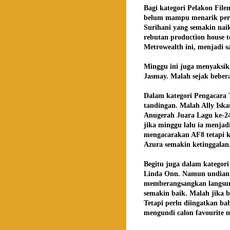
Bagi kategori Pelakon Fil
belum mampu menarik perh
Surihani yang semakin nai
rebutan production house t
Metrowealth ini, menjadi 
Minggu ini juga menyaksik
Jasmay. Malah sejak beberap
Dalam kategori Pengacara T
tandingan. Malah Ally Isk
Anugerah Juara Lagu ke-24
jika minggu lalu ia menja
mengacarakan AF8 tetapi 
Azura semakin ketinggalan
Begitu juga dalam kategor
Linda Onn. Namun undian
memberangsangkan langsung
semakin baik. Malah jika b
Tetapi perlu diingatkan ba
mengundi calon favourite 