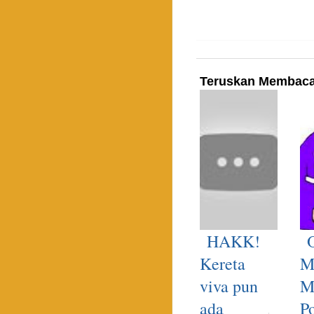
Teruskan Membac
HAKK!
Kereta
M
viva pun
M
ada
P