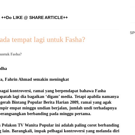
++Do LIKE @ SHARE ARTICLE++
S
da tempat lagi untuk Fasha?
 untuk Fasha?
ndha
ya, Fahrin Ahmad semakin meningkat
bagai kontroversi, ramai yang berpendapat bahawa Fasha
apatah lagi dia bagaikan ‘digam’ media. Tetapi apabila namanya
ugerah Bintang Popular Berita Harian 2009, ramai yang agak
ampir empat minggu undian berjalan, jumlah undi terhadapnya
berangsangkan berbanding pada minggu pertama.
n Pelakon TV Wanita Popular ini adalah paling corot berbanding
g lain. Barangkali, impak pelbagai kontroversi yang melanda diri