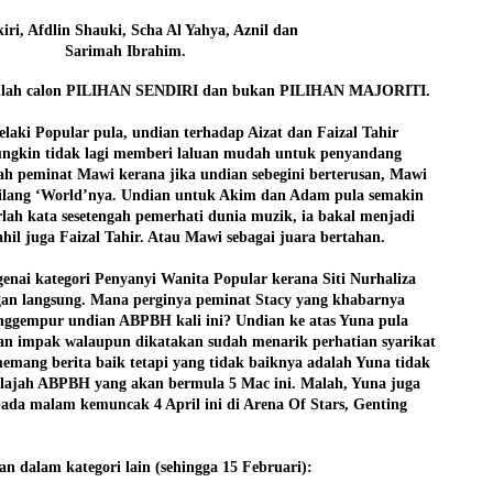
iri, Afdlin Shauki, Scha Al Yahya, Aznil dan
Sarimah Ibrahim.
pilihlah calon PILIHAN SENDIRI dan bukan PILIHAN MAJORITI.
laki Popular pula, undian terhadap Aizat dan Faizal Tahir
ngkin tidak lagi memberi laluan mudah untuk penyandang
lah peminat Mawi kerana jika undian sebegini berterusan, Mawi
 hilang ‘World’nya. Undian untuk Akim dan Adam pula semakin
lah kata sesetengah pemerhati dunia muzik, ia bakal menjadi
ahil juga Faizal Tahir. Atau Mawi sebagai juara bertahan.
genai kategori Penyanyi Wanita Popular kerana Siti Nurhaliza
ngan langsung. Mana perginya peminat Stacy yang khabarnya
nggempur undian ABPBH kali ini? Undian ke atas Yuna pula
an impak walaupun dikatakan sudah menarik perhatian syarikat
emang berita baik tetapi yang tidak baiknya adalah Yuna tidak
elajah ABPBH yang akan bermula 5 Mac ini. Malah, Yuna juga
ada malam kemuncak 4 April ini di Arena Of Stars, Genting
n dalam kategori lain (sehingga 15 Februari):