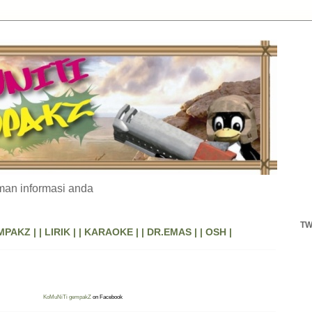
an informasi anda
TW
MPAKZ |
| LIRIK |
| KARAOKE |
| DR.EMAS |
| OSH |
KoMuNiTi gempakZ
on Facebook