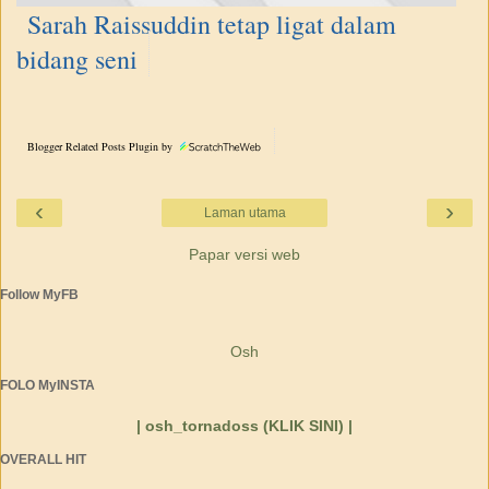
Sarah Raissuddin tetap ligat dalam
bidang seni
Blogger Related Posts Plugin by
‹
›
Laman utama
Papar versi web
Follow MyFB
Osh
FOLO MyINSTA
| osh_tornadoss (KLIK SINI) |
OVERALL HIT