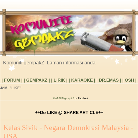
Komuniti gempakZ: Laman informasi anda
| FORUM |
| GEMPAKZ |
| LIRIK |
| KARAOKE |
| DR.EMAS |
| OSH |
JoM! "LIKE"
KoMuNiTi gempakZ
on Facebook
++Do LIKE @ SHARE ARTICLE++
Kelas Sivik - Negara Demokrasi Malaysia -
USA