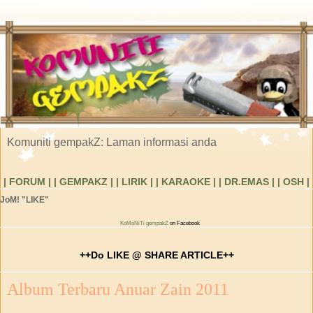
Komuniti gempakZ: Laman informasi anda
| FORUM |
| GEMPAKZ |
| LIRIK |
| KARAOKE |
| DR.EMAS |
| OSH |
JoM! "LIKE"
KoMuNiTi gempakZ
on Facebook
++Do LIKE @ SHARE ARTICLE++
Album Terbaru Anuar Zain 2011