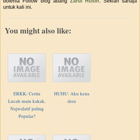
bolehla Follow blog abang
Zarul Husin
. Sekian sahaja
untuk kali ini.
You might also like:
ERKK: Cerita
HUHU: Aku kena
Lucah main kakak,
dera
Najwalatif paling
Popular?