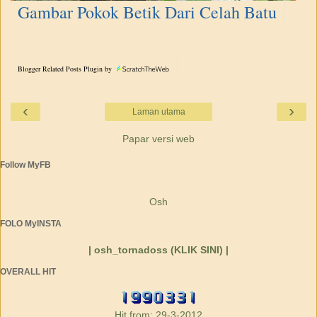
Gambar Pokok Betik Dari Celah Batu
Blogger Related Posts Plugin by
‹
›
Laman utama
Papar versi web
Follow MyFB
Osh
FOLO MyINSTA
| osh_tornadoss (KLIK SINI) |
OVERALL HIT
Hit from: 29-3-2012