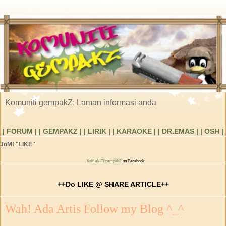
Komuniti gempakZ: Laman informasi anda
| FORUM |
| GEMPAKZ |
| LIRIK |
| KARAOKE |
| DR.EMAS |
| OSH |
JoM! "LIKE"
KoMuNiTi gempakZ
on Facebook
++Do LIKE @ SHARE ARTICLE++
Wah! Ada Artis Follow my Blog ^_^