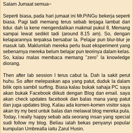
Salam Jumaat semua~
Seperti biasa, pada hari jumaat ini Mr.PiNGu bekerja seperti
biasa. Pagi tadi memang terus sebab terjaga lambat dari
tidur. dah la kene mengendalikan makmal pukul 8. Memang
sampai lewat sedikit tadi (around 8.15 am). So, dengan
kelaparannya terpaksa bersabar la. Pelajar pun blur-blur je
masuk lab. Maklumlah mereka perlu buat eksperiment yang
sebenarnya mereka belum belajar pun teorinya dalam kelas.
So, kalau malas membaca memang "zero" la knowledge
diorang.
Then after lab session I terus cabut la. Dah la sakit perut
huhu. So after melepaskan apa yang patut, duduk la dalam
bilik opis sambil surfing. Biasa kalau bukak sahaja PC saya
akan bukak Facebook diikuti dengan Blog dan email. saya
akan check updates facebook dan balas mana yang patut
dan juga updates blog. Kalau ada komen-komen visitor saya
akan try my best untuk balas dan melawat blog mereka pula.
Today, I really happy sebab ada seorang insan yang special
sudi follow my blog. Beliau ialah bekas penyanyi popular
kumpulan Umbrealla iaitu Zarul Husin.