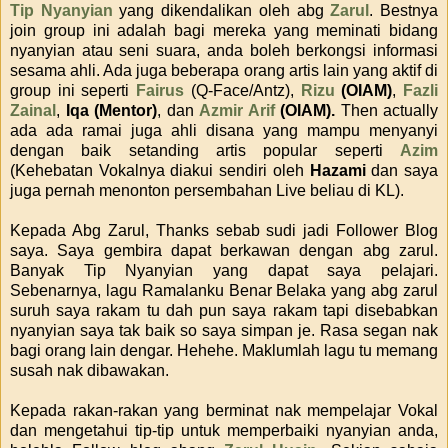
Tip Nyanyian
yang dikendalikan oleh abg
Zarul
. Bestnya
join group ini adalah bagi mereka yang meminati bidang
nyanyian atau seni suara, anda boleh berkongsi informasi
sesama ahli. Ada juga beberapa orang artis lain yang aktif di
group ini seperti
Fairus
(Q-Face/Antz),
Rizu
(OIAM)
,
Fazli
Zainal
,
Iqa
(Mentor)
, dan
Azmir Arif
(OIAM).
Then actually
ada ada ramai juga ahli disana yang mampu menyanyi
dengan baik setanding artis popular seperti
Azim
(Kehebatan Vokalnya diakui sendiri oleh
Hazami
dan saya
juga pernah menonton persembahan Live beliau di KL).
Kepada Abg Zarul, Thanks sebab sudi jadi Follower Blog
saya. Saya gembira dapat berkawan dengan abg zarul.
Banyak Tip Nyanyian yang dapat saya pelajari.
Sebenarnya, lagu Ramalanku Benar Belaka yang abg zarul
suruh saya rakam tu dah pun saya rakam tapi disebabkan
nyanyian saya tak baik so saya simpan je. Rasa segan nak
bagi orang lain dengar. Hehehe. Maklumlah lagu tu memang
susah nak dibawakan.
Kepada rakan-rakan yang berminat nak mempelajar Vokal
dan mengetahui tip-tip untuk memperbaiki nyanyian anda,