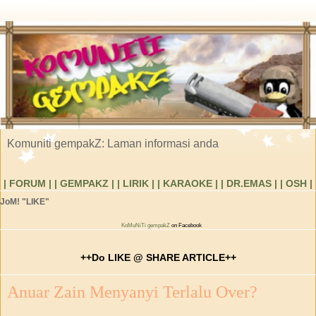
Komuniti gempakZ: Laman informasi anda
| FORUM |
| GEMPAKZ |
| LIRIK |
| KARAOKE |
| DR.EMAS |
| OSH |
JoM! "LIKE"
KoMuNiTi gempakZ
on Facebook
++Do LIKE @ SHARE ARTICLE++
Anuar Zain Menyanyi Terlalu Over?