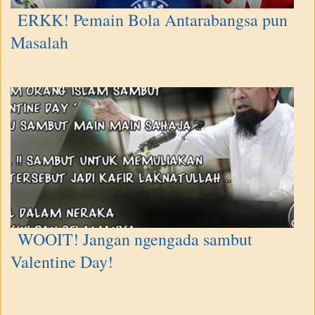
ERKK! Pemain Bola Antarabangsa pun
Masalah
WOOIT! Jangan ngengada sambut
Valentine Day!