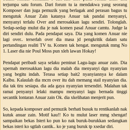
terjumpa satu forum. Dari forum tu ia mendakwa yang seorang
Komposer dan juga pemuzik yang berlagak and perasan bagus tu
mengutuk Anuar Zain katanya Anuar tak pandai menyanyi,
menyanyi terlalu Over and merosakkan lagu sendiri. Tolonglah.
Sedap-sedap mulut dia je nak komen pasal Anuar camtu. Judge la
diri sendiri dulu. Pada pendapat saya. Dia yang komen Anuar nie
lagi over.. terserlah over dia masa jd pengkritik dalam satu
pertandingan realiti TV tu. Komen tak hengat. mengutuk mmg No
1. Laser dia nie Poul Moss pun xleh lawan Hokay!
Pendapat peribadi saya selaku peminat Lagu-lagu anuar zain. Dia
xpernah merosakkan lagu dia malah dia menyanyi dgn nyanyian
yang begitu indah. Terasa setiap bait2 nyanyiannya ke dalam
Kalbu. Kalaulah dia mcm over itu dah memang stail nyanyian dia.
dia tak tiru sesiapa. dia ada gaya nyanyian tersendiri. Malahan tak
ramai penyanyi lelaki mampu menyanyi lagu bernada tinggi
secantik lontaran Anuar zain Ok. dia xkelihatan menjerit pun.
So, kepada komposer and pemuzik berhati busuk tu rentikanlah nak
kutuk anuar zain. Motif kau!! Ko tu mulut laser mmg xhengat!
sampaikan bekas Isteri ko pun ko nak buruk-burukkan sedangkan
bekas isteri ko sgtlah cantik.. ko je yang buruk tp xsedar diri.