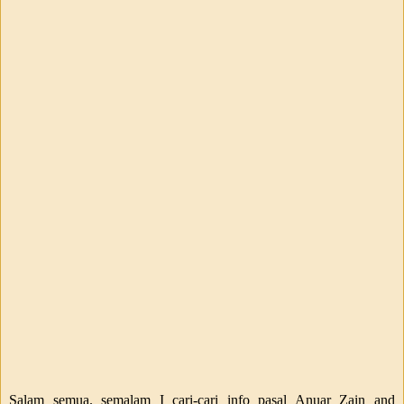
Salam semua. semalam I cari-cari info pasal Anuar Zain and