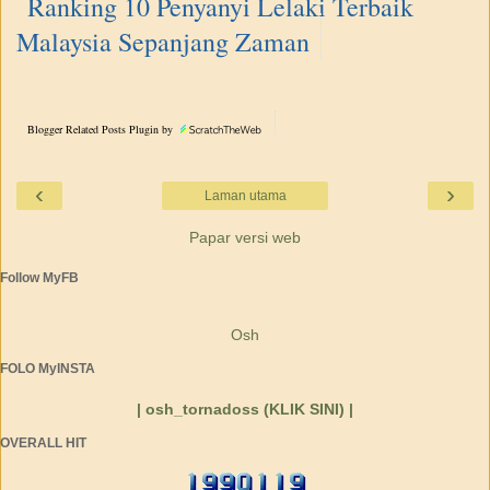
Ranking 10 Penyanyi Lelaki Terbaik
Malaysia Sepanjang Zaman
Blogger Related Posts Plugin by
‹
›
Laman utama
Papar versi web
Follow MyFB
Osh
FOLO MyINSTA
| osh_tornadoss (KLIK SINI) |
OVERALL HIT