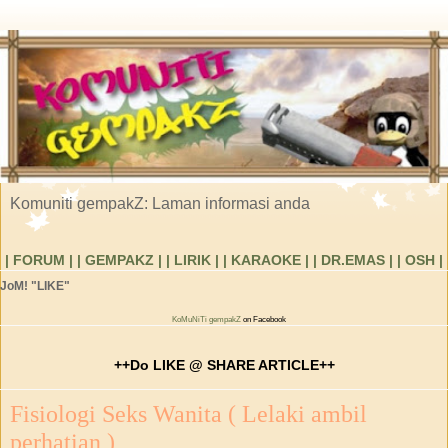
Komuniti gempakZ: Laman informasi anda
| FORUM |
| GEMPAKZ |
| LIRIK |
| KARAOKE |
| DR.EMAS |
| OSH |
JoM! "LIKE"
KoMuNiTi gempakZ
on Facebook
++Do LIKE @ SHARE ARTICLE++
Fisiologi Seks Wanita ( Lelaki ambil
perhatian )